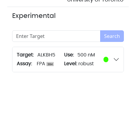
University of Toronto
Experimental
Search
Target:
ALKBH5
500 nM
Assay:
FPA
Level:
robust