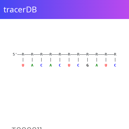
tracerDB
5'——R———R———R———R———R———R———R———R———R———R———R———R—
| | | | | | | | | | | |
U
A
C
A
C
U
C
G
A
U
C
U